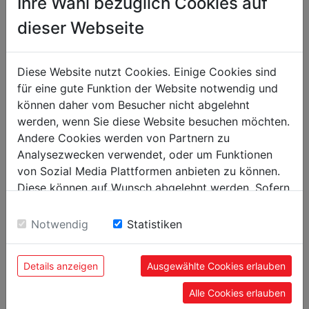
Ihre Wahl bezüglich Cookies auf
packaging
dieser Webseite
packaging height in mm
15
packaging width in mm
190
Diese Website nutzt Cookies. Einige Cookies sind
packaging length in mm
220
für eine gute Funktion der Website notwendig und
können daher vom Besucher nicht abgelehnt
general data
werden, wenn Sie diese Website besuchen möchten.
EAN code
9120039905013
Andere Cookies werden von Partnern zu
Analysezwecken verwendet, oder um Funktionen
von Sozial Media Plattformen anbieten zu können.
Diese können auf Wunsch abgelehnt werden. Sofern
sie unsere Webseite weiter nutzen, geben Sie
POPULAR PRODUCTS
Einwilligung zu unseren Cookies.
Notwendig
Statistiken
Details anzeigen
Ausgewählte Cookies erlauben
Alle Cookies erlauben