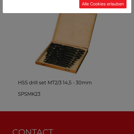
Alle Cookies erlauben
HSS drill set MT2/3 14,5 - 30mm
m
SPSMK23
CONTACT