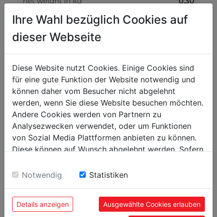
net weight in kg
0.30
Ihre Wahl bezüglich Cookies auf
gross weight in kg
0.32
dieser Webseite
packaging
packaging height in mm
100
Diese Website nutzt Cookies. Einige Cookies sind
für eine gute Funktion der Website notwendig und
packaging width in mm
500
können daher vom Besucher nicht abgelehnt
packaging length in mm
1.000
werden, wenn Sie diese Website besuchen möchten.
Andere Cookies werden von Partnern zu
general data
Analysezwecken verwendet, oder um Funktionen
von Sozial Media Plattformen anbieten zu können.
EAN code
9120039909837
Diese können auf Wunsch abgelehnt werden. Sofern
sie unsere Webseite weiter nutzen, geben Sie
Einwilligung zu unseren Cookies.
Notwendig
Statistiken
POPULAR PRODUCTS
Details anzeigen
Ausgewählte Cookies erlauben