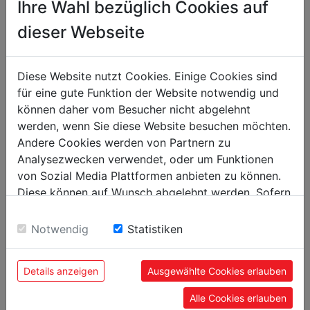
Ihre Wahl bezüglich Cookies auf
packaging
dieser Webseite
100
packaging height in mm
200
packaging width in mm
Diese Website nutzt Cookies. Einige Cookies sind
300
packaging length in mm
für eine gute Funktion der Website notwendig und
können daher vom Besucher nicht abgelehnt
general data
werden, wenn Sie diese Website besuchen möchten.
Andere Cookies werden von Partnern zu
9120039905990
EAN code
Analysezwecken verwendet, oder um Funktionen
von Sozial Media Plattformen anbieten zu können.
Diese können auf Wunsch abgelehnt werden. Sofern
sie unsere Webseite weiter nutzen, geben Sie
Einwilligung zu unseren Cookies.
POPULAR PRODUCTS
Notwendig
Statistiken
Details anzeigen
Ausgewählte Cookies erlauben
Alle Cookies erlauben