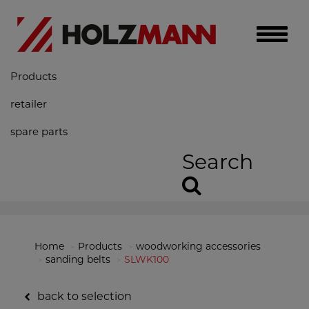
Toggle
naviga
Products
retailer
spare parts
Search
Home
Products
woodworking accessories
sanding belts
SLWK100
back to selection