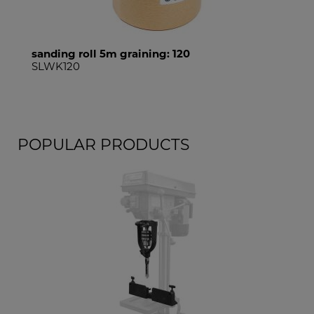
sanding roll 5m graining: 120
san
SLWK120
SL
POPULAR PRODUCTS