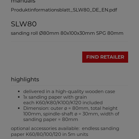
manuals
Produktinformationsblatt_SLW80_DE_EN.pdf
SLW80
sanding roll Ø80mm 80x100x30mm SPG 80mm
FIND RETAILER
highlights
delivered in a high-quality wooden case
1x sanding paper with grain
each K60/K80/K100/K120 included
Dimension: outer ø = 80mm, total height
100mm, spindle-shaft ø = 30mm, width of
sanding paper = 80mm
optional accessories available: endless sanding
paper K60/80/100/120 in 5m units