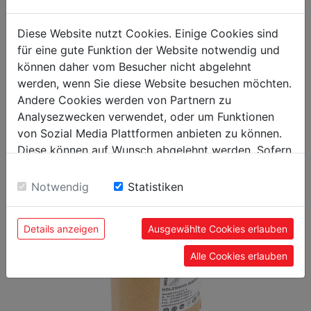
general data
Diese Website nutzt Cookies. Einige Cookies sind
EAN code
9120039906034
für eine gute Funktion der Website notwendig und
können daher vom Besucher nicht abgelehnt
werden, wenn Sie diese Website besuchen möchten.
Andere Cookies werden von Partnern zu
Analysezwecken verwendet, oder um Funktionen
RECOMMENDED PRODUCT
von Sozial Media Plattformen anbieten zu können.
Diese können auf Wunsch abgelehnt werden. Sofern
ACCESSORIES
sie unsere Webseite weiter nutzen, geben Sie
Einwilligung zu unseren Cookies.
Notwendig
Statistiken
Details anzeigen
Ausgewählte Cookies erlauben
Alle Cookies erlauben