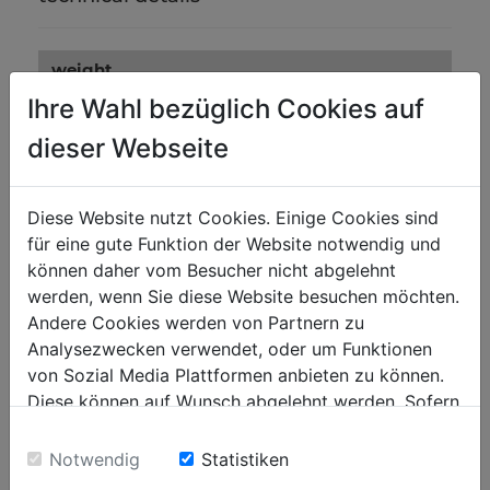
weight
Ihre Wahl bezüglich Cookies auf
net weight in kg
1
dieser Webseite
gross weight in kg
1.20
packaging
Diese Website nutzt Cookies. Einige Cookies sind
für eine gute Funktion der Website notwendig und
packaging height in mm
300
können daher vom Besucher nicht abgelehnt
packaging width in mm
500
werden, wenn Sie diese Website besuchen möchten.
Andere Cookies werden von Partnern zu
packaging length in mm
700
Analysezwecken verwendet, oder um Funktionen
von Sozial Media Plattformen anbieten zu können.
general data
Diese können auf Wunsch abgelehnt werden. Sofern
EAN code
9120058372513
sie unsere Webseite weiter nutzen, geben Sie
Einwilligung zu unseren Cookies.
Notwendig
Statistiken