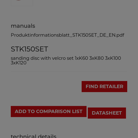
manuals
Produktinformationsblatt_STK150SET_DE_EN.pdf
STK150SET
sanding disc with velcro set 1xK60 3xK80 3xK100
3xK120
FIND RETAILER
ADD TO COMPARISON LIST
DATASHEET
technical details