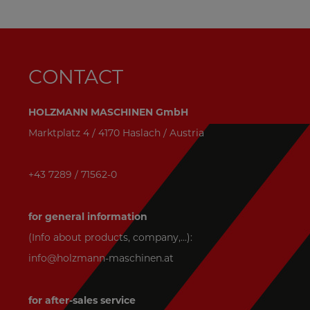
CONTACT
HOLZMANN MASCHINEN GmbH
Marktplatz 4 / 4170 Haslach / Austria
+43 7289 / 71562-0
for general information
(Info about products, company,...):
info@holzmann-maschinen.at
for after-sales service