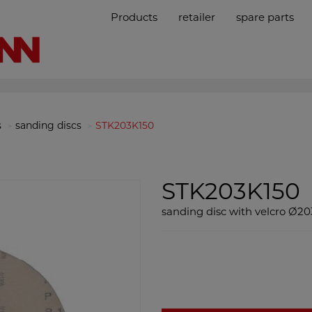
Products
retailer
spare parts
s
sanding discs
STK203K150
STK203K150
sanding disc with velcro Ø2