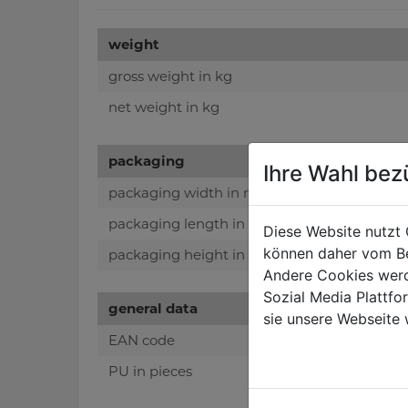
weight
gross weight in kg
net weight in kg
packaging
Ihre Wahl bez
packaging width in mm
packaging length in mm
Diese Website nutzt 
können daher vom Be
packaging height in mm
Andere Cookies werd
Sozial Media Plattf
general data
sie unsere Webseite 
EAN code
PU in pieces