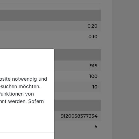
0.20
0.10
915
100
ebsite notwendig und
esuchen möchten.
10
Funktionen von
hnt werden. Sofern
9120058377334
5