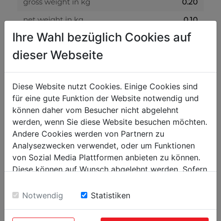
0.20
gross weight in kg
0.10
net weight in kg
Ihre Wahl bezüglich Cookies auf
packaging
dieser Webseite
915
packaging width in mm
100
Diese Website nutzt Cookies. Einige Cookies sind
packaging length in mm
für eine gute Funktion der Website notwendig und
10
packaging height in mm
können daher vom Besucher nicht abgelehnt
werden, wenn Sie diese Website besuchen möchten.
Andere Cookies werden von Partnern zu
general data
Analysezwecken verwendet, oder um Funktionen
9120058377327
EAN code
von Sozial Media Plattformen anbieten zu können.
5
Diese können auf Wunsch abgelehnt werden. Sofern
PU in pieces
sie unsere Webseite weiter nutzen, geben Sie
Einwilligung zu unseren Cookies.
Notwendig
Statistiken