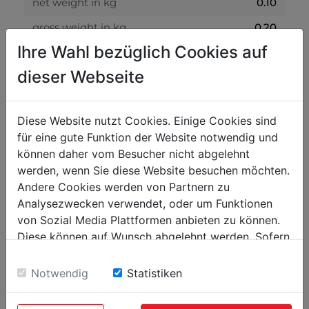
0.10
net weight in kg
0.20
gross weight in kg
Ihre Wahl bezüglich Cookies auf
packaging
dieser Webseite
200
packaging height in mm
300
Diese Website nutzt Cookies. Einige Cookies sind
packaging width in mm
für eine gute Funktion der Website notwendig und
400
packaging length in mm
können daher vom Besucher nicht abgelehnt
werden, wenn Sie diese Website besuchen möchten.
Andere Cookies werden von Partnern zu
general data
Analysezwecken verwendet, oder um Funktionen
9120058373565
EAN code
von Sozial Media Plattformen anbieten zu können.
5
Diese können auf Wunsch abgelehnt werden. Sofern
PU in pieces
sie unsere Webseite weiter nutzen, geben Sie
Einwilligung zu unseren Cookies.
Notwendig
Statistiken