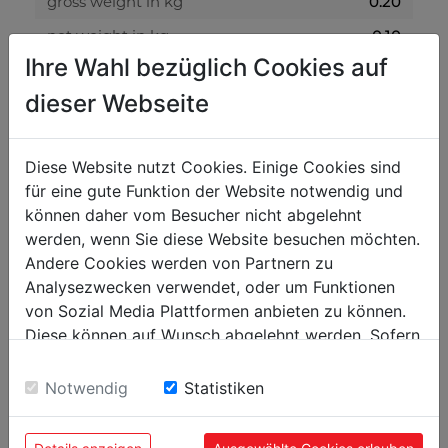
gross weight in kg
0.20
net weight in kg
0.10
Ihre Wahl bezüglich Cookies auf
packaging
dieser Webseite
packaging width in mm
300
packaging length in mm
400
Diese Website nutzt Cookies. Einige Cookies sind
für eine gute Funktion der Website notwendig und
packaging height in mm
200
können daher vom Besucher nicht abgelehnt
werden, wenn Sie diese Website besuchen möchten.
general data
Andere Cookies werden von Partnern zu
Analysezwecken verwendet, oder um Funktionen
EAN code
9120058376283
von Sozial Media Plattformen anbieten zu können.
PU in pieces
5
Diese können auf Wunsch abgelehnt werden. Sofern
sie unsere Webseite weiter nutzen, geben Sie
Einwilligung zu unseren Cookies.
Notwendig
Statistiken
POPULAR PRODUCTS