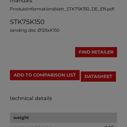
manuals
Produktinformationsblatt_STK75K150_DE_EN.pdf
STK75K150
sanding disc Ø126xK150
FIND RETAILER
ADD TO COMPARISON LIST
DATASHEET
technical details
weight