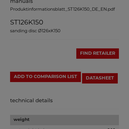
manuals
Produktinformationsblatt_ST126K150_DE_EN.pdf
ST126K150
sanding disc Ø126xK150
FIND RETAILER
ADD TO COMPARISON LIST
DATASHEET
technical details
weight