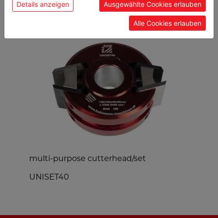
Details anzeigen
Ausgewählte Cookies erlauben
POPULAR PRODUCTS
Alle Cookies erlauben
multi-purpose cutterhead/set
T
UNISET40