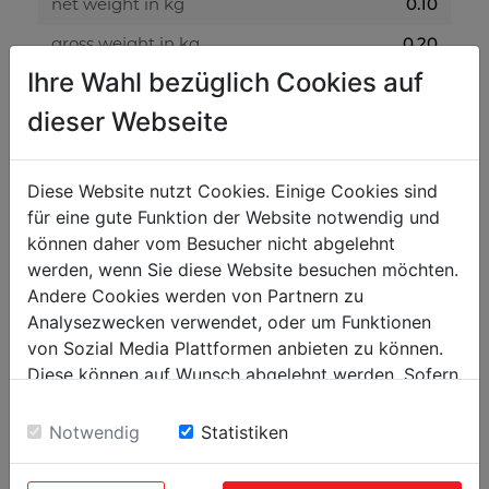
0.10
net weight in kg
0.20
gross weight in kg
Ihre Wahl bezüglich Cookies auf
packaging
dieser Webseite
200
packaging height in mm
300
Diese Website nutzt Cookies. Einige Cookies sind
packaging width in mm
für eine gute Funktion der Website notwendig und
400
packaging length in mm
können daher vom Besucher nicht abgelehnt
werden, wenn Sie diese Website besuchen möchten.
Andere Cookies werden von Partnern zu
general data
Analysezwecken verwendet, oder um Funktionen
9120058374173
EAN code
von Sozial Media Plattformen anbieten zu können.
5
Diese können auf Wunsch abgelehnt werden. Sofern
PU in pieces
sie unsere Webseite weiter nutzen, geben Sie
Einwilligung zu unseren Cookies.
Notwendig
Statistiken