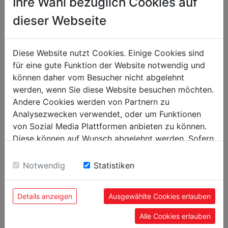
Ihre Wahl bezüglich Cookies auf
packaging
dieser Webseite
packaging height in mm
200
packaging width in mm
400
Diese Website nutzt Cookies. Einige Cookies sind
packaging length in mm
1.000
für eine gute Funktion der Website notwendig und
können daher vom Besucher nicht abgelehnt
general data
werden, wenn Sie diese Website besuchen möchten.
EAN code
9120058375026
Andere Cookies werden von Partnern zu
Analysezwecken verwendet, oder um Funktionen
von Sozial Media Plattformen anbieten zu können.
Diese können auf Wunsch abgelehnt werden. Sofern
sie unsere Webseite weiter nutzen, geben Sie
POPULAR PRODUCTS
Einwilligung zu unseren Cookies.
Notwendig
Statistiken
Details anzeigen
Ausgewählte Cookies erlauben
Alle Cookies erlauben