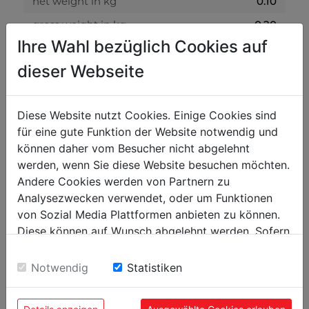
net weight in kg
0.10
gross weight in kg
0.20
Ihre Wahl bezüglich Cookies auf
packaging
dieser Webseite
packaging height in mm
200
packaging width in mm
400
Diese Website nutzt Cookies. Einige Cookies sind
für eine gute Funktion der Website notwendig und
packaging length in mm
700
können daher vom Besucher nicht abgelehnt
werden, wenn Sie diese Website besuchen möchten.
general data
Andere Cookies werden von Partnern zu
Analysezwecken verwendet, oder um Funktionen
EAN code
9120058374685
von Sozial Media Plattformen anbieten zu können.
PU in pieces
5
Diese können auf Wunsch abgelehnt werden. Sofern
sie unsere Webseite weiter nutzen, geben Sie
Einwilligung zu unseren Cookies.
Notwendig
Statistiken
POPULAR PRODUCTS