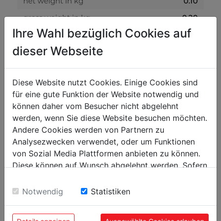
net weight in kg
0.10
gross weight in kg
0.20
Ihre Wahl bezüglich Cookies auf
packaging
dieser Webseite
packaging height in mm
200
packaging width in mm
400
Diese Website nutzt Cookies. Einige Cookies sind
für eine gute Funktion der Website notwendig und
packaging length in mm
700
können daher vom Besucher nicht abgelehnt
werden, wenn Sie diese Website besuchen möchten.
general data
Andere Cookies werden von Partnern zu
Analysezwecken verwendet, oder um Funktionen
EAN code
9120058374968
von Sozial Media Plattformen anbieten zu können.
PU in pieces
5
Diese können auf Wunsch abgelehnt werden. Sofern
sie unsere Webseite weiter nutzen, geben Sie
Einwilligung zu unseren Cookies.
Notwendig
Statistiken
POPULAR PRODUCTS