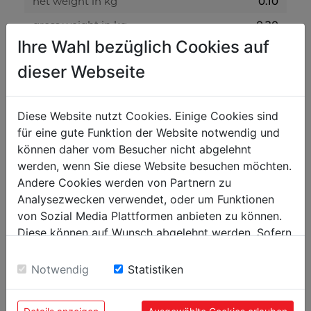
net weight in kg
0.10
gross weight in kg
0.20
Ihre Wahl bezüglich Cookies auf
packaging
dieser Webseite
packaging height in mm
200
packaging width in mm
400
Diese Website nutzt Cookies. Einige Cookies sind
für eine gute Funktion der Website notwendig und
packaging length in mm
700
können daher vom Besucher nicht abgelehnt
werden, wenn Sie diese Website besuchen möchten.
general data
Andere Cookies werden von Partnern zu
Analysezwecken verwendet, oder um Funktionen
EAN code
9120058375217
von Sozial Media Plattformen anbieten zu können.
PU in pieces
5
Diese können auf Wunsch abgelehnt werden. Sofern
sie unsere Webseite weiter nutzen, geben Sie
Einwilligung zu unseren Cookies.
Notwendig
Statistiken
POPULAR PRODUCTS