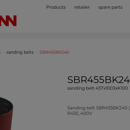
Products
retailer
spare parts
s
sanding belts
SBR455BK240
SBR455BK24
sanding belt 457x1003xK100
Sanding belt SBR455BK240 (24
R455_400V