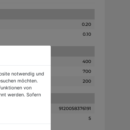
0.20
0.10
400
700
ebsite notwendig und
esuchen möchten.
200
Funktionen von
hnt werden. Sofern
9120058376191
5