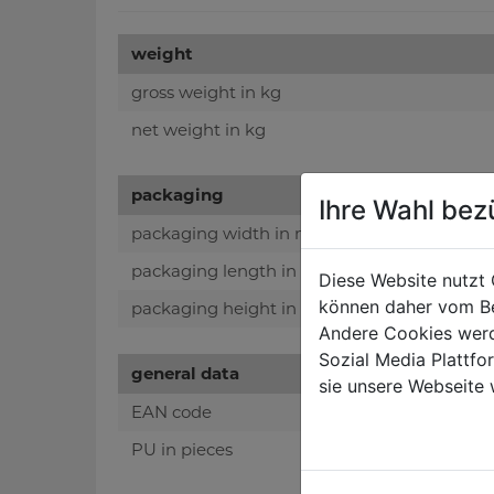
weight
gross weight in kg
net weight in kg
packaging
Ihre Wahl bez
packaging width in mm
packaging length in mm
Diese Website nutzt 
können daher vom Be
packaging height in mm
Andere Cookies werd
Sozial Media Plattf
general data
sie unsere Webseite 
EAN code
PU in pieces