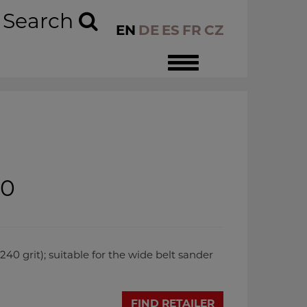
Search
EN
DE
ES
FR
CZ
Toggle
navigation
0
0 grit); suitable for the wide belt sander
FIND RETAILER