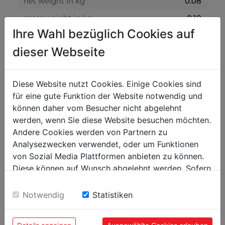
net weight in kg
0.08
gross weight in kg
0.10
Ihre Wahl bezüglich Cookies auf
packaging
dieser Webseite
packaging height in mm
10
packaging width in mm
500
Diese Website nutzt Cookies. Einige Cookies sind
für eine gute Funktion der Website notwendig und
packaging length in mm
700
können daher vom Besucher nicht abgelehnt
werden, wenn Sie diese Website besuchen möchten.
general data
Andere Cookies werden von Partnern zu
Analysezwecken verwendet, oder um Funktionen
EAN code
9120058371059
von Sozial Media Plattformen anbieten zu können.
PU in pieces
5
Diese können auf Wunsch abgelehnt werden. Sofern
sie unsere Webseite weiter nutzen, geben Sie
Einwilligung zu unseren Cookies.
Notwendig
Statistiken
POPULAR PRODUCTS