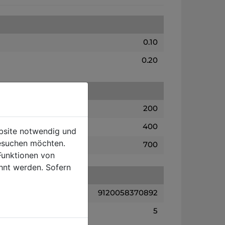
0.10
0.20
200
400
ebsite notwendig und
esuchen möchten.
700
Funktionen von
hnt werden. Sofern
9120058370892
5