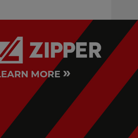
ABS100MM
»
LEARN MORE