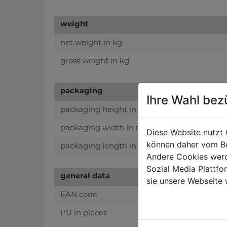
weight
net weight in kg
gross weight in kg
packaging
Ihre Wahl bez
packaging height in mm
packaging width in mm
Diese Website nutzt 
können daher vom Be
packaging length in mm
Andere Cookies werd
Sozial Media Plattf
general data
sie unsere Webseite 
EAN code
PU in pieces