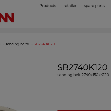
Products
retailer
spare parts
s
sanding belts
SB2740K120
SB2740K120
sanding belt 2740x150xK120