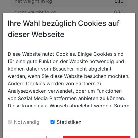
0.10
net weight in kg
0.20
gross weight in kg
Ihre Wahl bezüglich Cookies auf
packaging
dieser Webseite
200
packaging height in mm
400
Diese Website nutzt Cookies. Einige Cookies sind
packaging width in mm
für eine gute Funktion der Website notwendig und
700
packaging length in mm
können daher vom Besucher nicht abgelehnt
werden, wenn Sie diese Website besuchen möchten.
Andere Cookies werden von Partnern zu
general data
Analysezwecken verwendet, oder um Funktionen
9120039903668
EAN code
von Sozial Media Plattformen anbieten zu können.
5
Diese können auf Wunsch abgelehnt werden. Sofern
PU in pieces
sie unsere Webseite weiter nutzen, geben Sie
Einwilligung zu unseren Cookies.
Notwendig
Statistiken