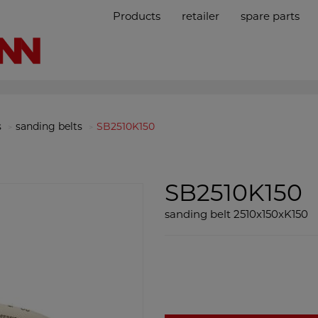
Products
retailer
spare parts
s
sanding belts
SB2510K150
SB2510K150
sanding belt 2510x150xK150