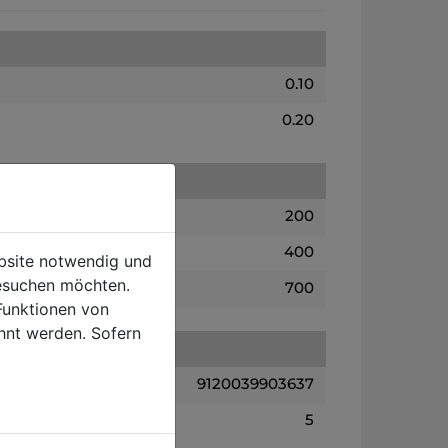
0.10
0.20
200
400
ebsite notwendig und
esuchen möchten.
700
Funktionen von
hnt werden. Sofern
9120039903637
5