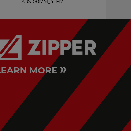
ABS100MM_4LFM
KSB300SET
»
LEARN MORE