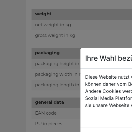
weight
net weight in kg
gross weight in kg
packaging
Ihre Wahl bez
packaging height in mm
packaging width in mm
Diese Website nutzt 
können daher vom Be
packaging length in mm
Andere Cookies werd
Sozial Media Plattf
general data
sie unsere Webseite 
EAN code
PU in pieces