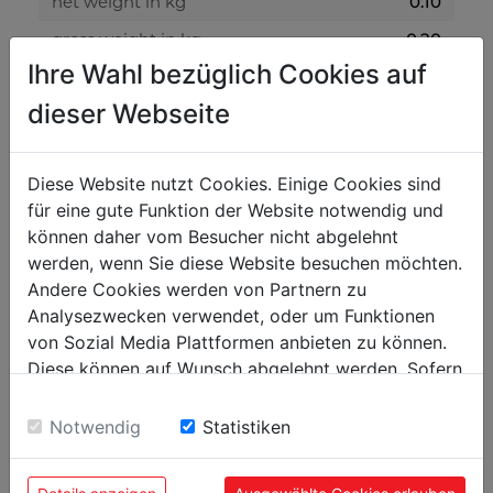
net weight in kg
0.10
gross weight in kg
0.20
Ihre Wahl bezüglich Cookies auf
packaging
dieser Webseite
packaging height in mm
200
packaging width in mm
400
Diese Website nutzt Cookies. Einige Cookies sind
für eine gute Funktion der Website notwendig und
packaging length in mm
700
können daher vom Besucher nicht abgelehnt
werden, wenn Sie diese Website besuchen möchten.
general data
Andere Cookies werden von Partnern zu
Analysezwecken verwendet, oder um Funktionen
EAN code
9120039903620
von Sozial Media Plattformen anbieten zu können.
PU in pieces
5
Diese können auf Wunsch abgelehnt werden. Sofern
sie unsere Webseite weiter nutzen, geben Sie
Einwilligung zu unseren Cookies.
Notwendig
Statistiken
POPULAR PRODUCTS