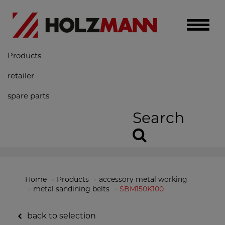
Toggle
naviga
Products
retailer
spare parts
Search
Home
Products
accessory metal working
metal sandining belts
SBM150K100
back to selection