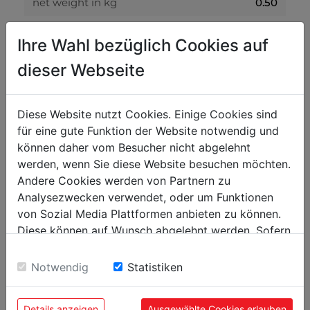
0.50
net weight in kg
0.60
gross weight in kg
Ihre Wahl bezüglich Cookies auf
dieser Webseite
packaging
300
packaging height in mm
Diese Website nutzt Cookies. Einige Cookies sind
400
packaging width in mm
für eine gute Funktion der Website notwendig und
600
packaging length in mm
können daher vom Besucher nicht abgelehnt
werden, wenn Sie diese Website besuchen möchten.
Andere Cookies werden von Partnern zu
general data
Analysezwecken verwendet, oder um Funktionen
9120039906737
EAN code
von Sozial Media Plattformen anbieten zu können.
Diese können auf Wunsch abgelehnt werden. Sofern
5
PU in pieces
sie unsere Webseite weiter nutzen, geben Sie
Einwilligung zu unseren Cookies.
Notwendig
Statistiken
Details anzeigen
Ausgewählte Cookies erlauben