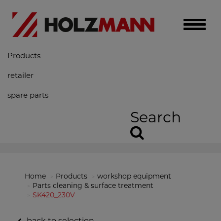
Toggle
naviga
Products
retailer
spare parts
Search
Home
Products
workshop equipment
Parts cleaning & surface treatment
SK420_230V
back to selection