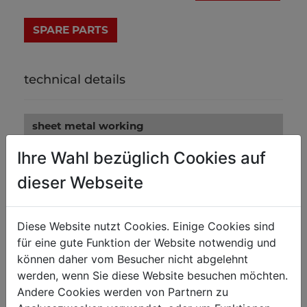
technical details
sheet metal working
max. sheet metal thickness in mm
1.2
Ihre Wahl bezüglich Cookies auf
throat depth in mm
250
dieser Webseite
cylinder length
140
Diese Website nutzt Cookies. Einige Cookies sind
weight
für eine gute Funktion der Website notwendig und
können daher vom Besucher nicht abgelehnt
net weight in kg
48
werden, wenn Sie diese Website besuchen möchten.
gross weight in kg
58
Andere Cookies werden von Partnern zu