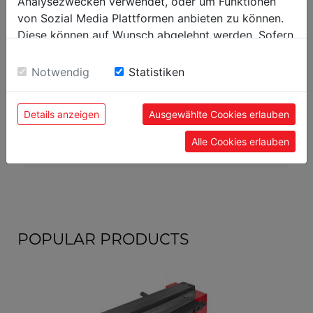
Analysezwecken verwendet, oder um Funktionen
von Sozial Media Plattformen anbieten zu können.
packaging
Diese können auf Wunsch abgelehnt werden. Sofern
packaging height in mm
600
sie unsere Webseite weiter nutzen, geben Sie
packaging width in mm
320
Einwilligung zu unseren Cookies.
Notwendig
Statistiken
packaging length in mm
670
Details anzeigen
Ausgewählte Cookies erlauben
general data
Alle Cookies erlauben
EAN code
9120058372100
POPULAR PRODUCTS