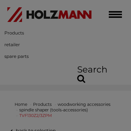
Toggle
naviga
Products
retailer
spare parts
Search
Home
Products
woodworking accessories
spindle shaper (tools-accessories)
TVF130Z2/3ZPM
back to selection