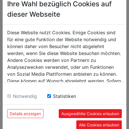
Ihre Wahl bezüglich Cookies auf
packaging
dieser Webseite
packaging height in mm
10
packaging width in mm
50
Diese Website nutzt Cookies. Einige Cookies sind
packaging length in mm
50
für eine gute Funktion der Website notwendig und
können daher vom Besucher nicht abgelehnt
general data
werden, wenn Sie diese Website besuchen möchten.
Andere Cookies werden von Partnern zu
EAN code
9120039907925
Analysezwecken verwendet, oder um Funktionen
von Sozial Media Plattformen anbieten zu können.
Diese können auf Wunsch abgelehnt werden. Sofern
sie unsere Webseite weiter nutzen, geben Sie
Einwilligung zu unseren Cookies.
POPULAR PRODUCTS
Notwendig
Statistiken
Details anzeigen
Ausgewählte Cookies erlauben
Alle Cookies erlauben