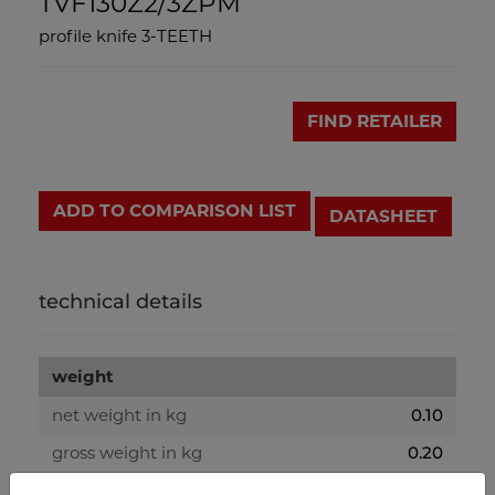
TVF130Z2/3ZPM
profile knife 3-TEETH
FIND RETAILER
ADD TO COMPARISON LIST
DATASHEET
technical details
weight
net weight in kg
0.10
gross weight in kg
0.20