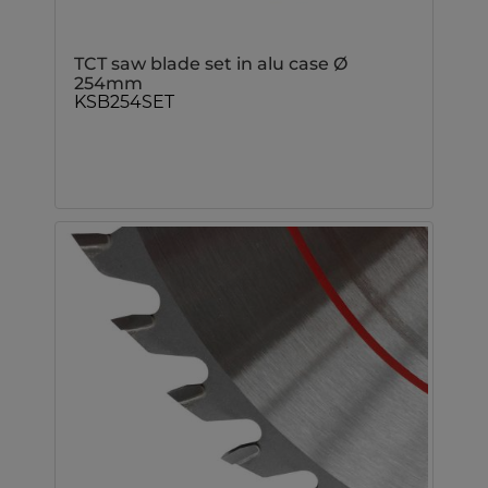
TCT saw blade set in alu case Ø
254mm
KSB254SET