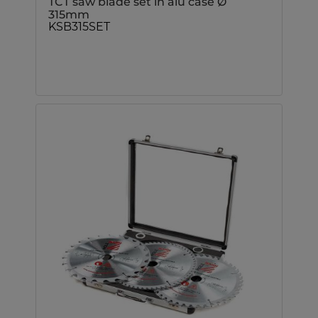
TCT saw blade set in alu case Ø
315mm
KSB315SET