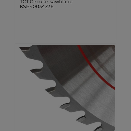
TCT Circular sawblade
KSB40034Z36