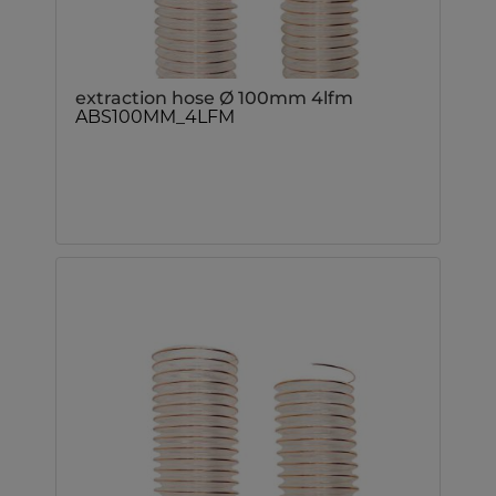
extraction hose Ø 100mm 4lfm
ABS100MM_4LFM