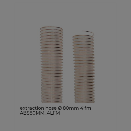
extraction hose Ø 80mm 4lfm
ABS80MM_4LFM