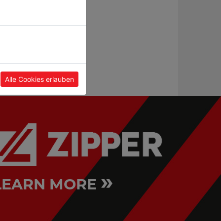
n
end mill with 2 & 4
machine vice
cutter
M120
FFS20
Alle Cookies erlauben
»
LEARN MORE