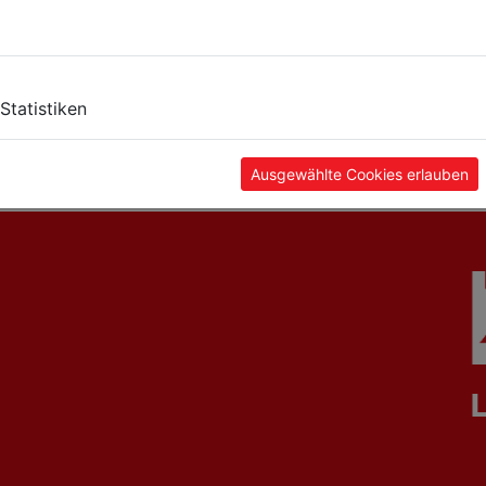
ling
magnetic base for
cooling/lubricatio
Statistiken
indicating capilar
liquide 1:15 5 liter
MGF1
KSM5L
Ausgewählte Cookies erlauben