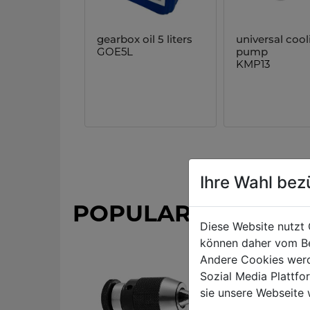
gearbox oil 5 liters
universal cool
GOE5L
pump
KMP13
Ihre Wahl bez
POPULAR PRODUC
Diese Website nutzt 
können daher vom Be
Andere Cookies werd
Sozial Media Plattf
sie unsere Webseite 