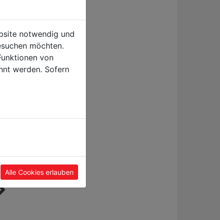
ebsite notwendig und
esuchen möchten.
Funktionen von
hnt werden. Sofern
Alle Cookies erlauben
LASER WELDING
welder inverter
MACHINE (AIR
plasma cutter