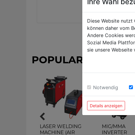
Ihre Wahl bez
Diese Website nutzt 
können daher vom Be
Andere Cookies werd
Sozial Media Plattf
sie unsere Webseite 
POPULAR PRODUC
Notwendig
Details anzeigen
verter
LASER WELDING
MIG/MMA
MACHINE (AIR
INVERTER