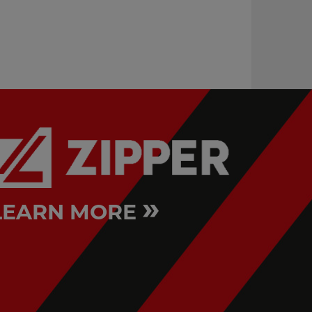
COOLED) MULTI
DIPA40
LASER15_230V
»
LEARN MORE