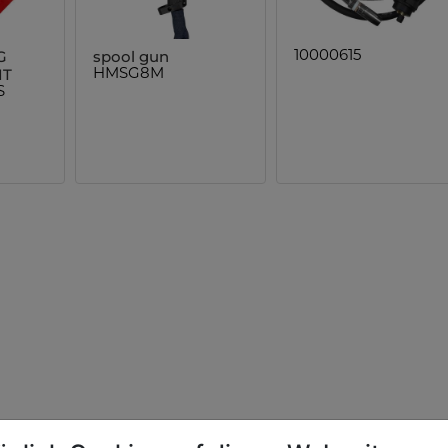
G
spool gun
10000615
IT
HMSG8M
S