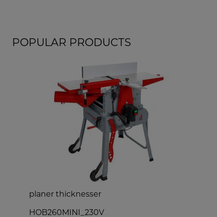
POPULAR PRODUCTS
planer thicknesser
h
HOB260MINI_230V