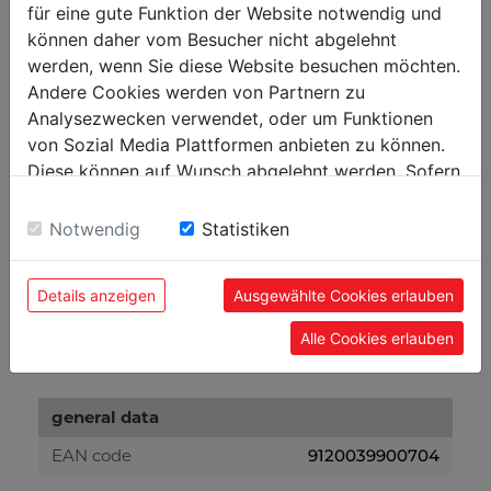
für eine gute Funktion der Website notwendig und
feed roller diameter in mm
120
können daher vom Besucher nicht abgelehnt
werden, wenn Sie diese Website besuchen möchten.
Andere Cookies werden von Partnern zu
weight
Analysezwecken verwendet, oder um Funktionen
net weight in kg
60
von Sozial Media Plattformen anbieten zu können.
Diese können auf Wunsch abgelehnt werden. Sofern
gross weight in kg
66
sie unsere Webseite weiter nutzen, geben Sie
Einwilligung zu unseren Cookies.
Notwendig
Statistiken
packaging
packaging height in mm
290
Details anzeigen
Ausgewählte Cookies erlauben
packaging width in mm
560
Alle Cookies erlauben
packaging length in mm
770
general data
EAN code
9120039900704