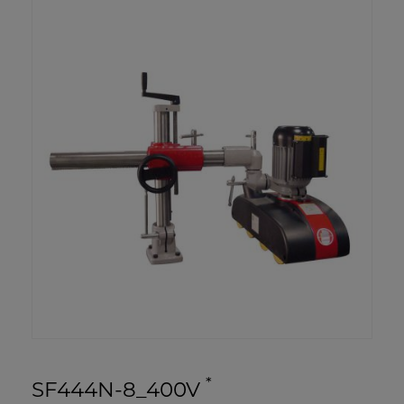
*
SF444N-8_400V