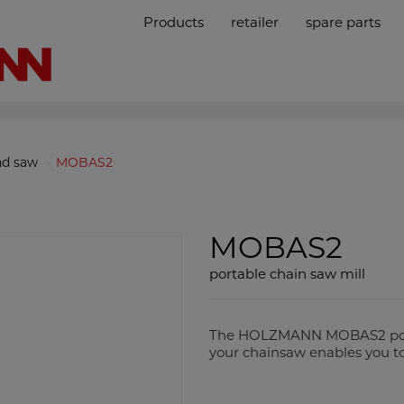
Products
retailer
spare parts
nd saw
MOBAS2
MOBAS2
portable chain saw mill
The HOLZMANN MOBAS2 porta
your chainsaw enables you to