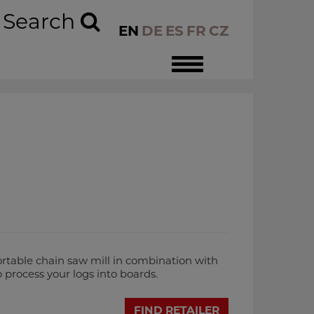
Search
EN
DE
ES
FR
CZ
Toggle
navigation
ble chain saw mill in combination with
 process your logs into boards.
FIND RETAILER