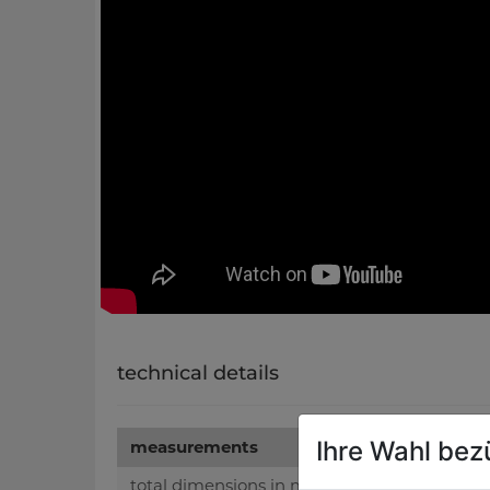
technical details
Ihre Wahl bez
measurements
total dimensions in mm