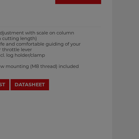
adjustment with scale on column
m cutting length)
fe and comfortable guiding of your
 throttle lever
cl. log holder/clamp
saw mounting (M8 thread) included
ST
DATASHEET