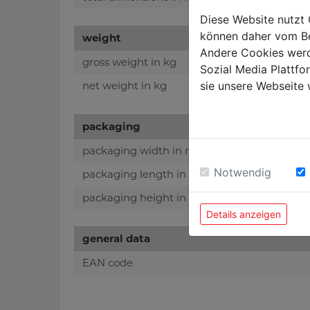
Diese Website nutzt 
können daher vom Be
weight
Andere Cookies werd
gross weight in kg
Sozial Media Plattf
sie unsere Webseite 
net weight in kg
packaging
packaging width in mm
Notwendig
packaging length in mm
packaging height in mm
Details anzeigen
general data
EAN code