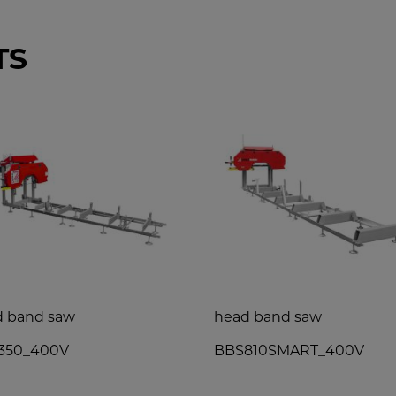
TS
d band saw
head band saw
350_400V
BBS810SMART_400V