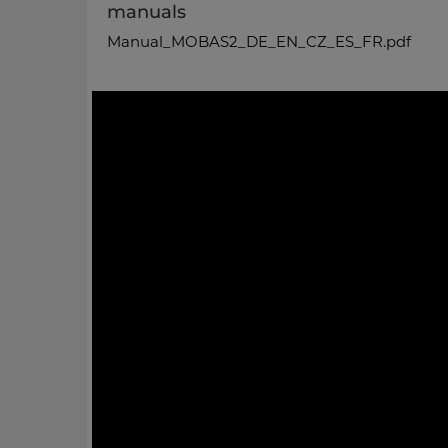
manuals
Manual_MOBAS2_DE_EN_CZ_ES_FR.pdf