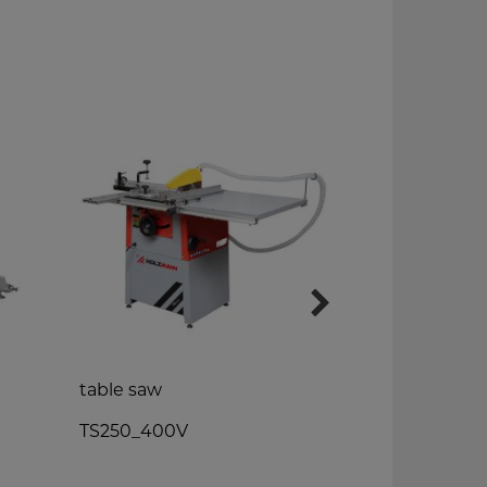
table saw
combined p
thicknesser
TS250_400V
HOB260EC