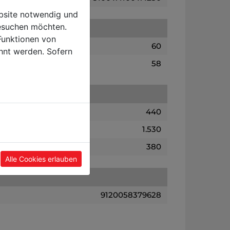
ebsite notwendig und
esuchen möchten.
Funktionen von
60
hnt werden. Sofern
58
440
1.530
380
Alle Cookies erlauben
9120058379628