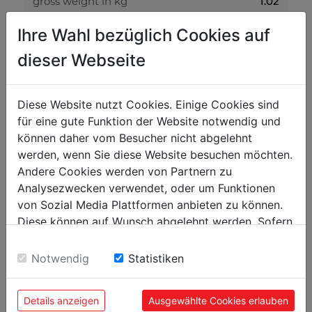
gross weight in kg
1.02
net weight in kg
0.93
Ihre Wahl bezüglich Cookies auf
dieser Webseite
packaging
packaging width in mm
150
Diese Website nutzt Cookies. Einige Cookies sind
packaging length in mm
440
für eine gute Funktion der Website notwendig und
können daher vom Besucher nicht abgelehnt
packaging height in mm
90
werden, wenn Sie diese Website besuchen möchten.
Andere Cookies werden von Partnern zu
general data
Analysezwecken verwendet, oder um Funktionen
EAN code
9120058378928
von Sozial Media Plattformen anbieten zu können.
Diese können auf Wunsch abgelehnt werden. Sofern
sie unsere Webseite weiter nutzen, geben Sie
Einwilligung zu unseren Cookies.
Notwendig
Statistiken
POPULAR PRODUCTS
Details anzeigen
Ausgewählte Cookies erlauben