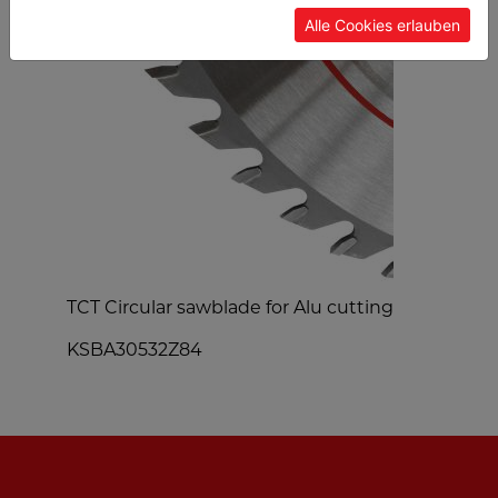
Alle Cookies erlauben
TCT Circular sawblade for Alu cutting
a
KSBA30532Z84