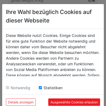
gross weight in kg
0.16
net weight in kg
0.15
Ihre Wahl bezüglich Cookies auf
dieser Webseite
packaging
packaging width in mm
29
Diese Website nutzt Cookies. Einige Cookies sind
packaging length in mm
330
für eine gute Funktion der Website notwendig und
können daher vom Besucher nicht abgelehnt
packaging height in mm
11
werden, wenn Sie diese Website besuchen möchten.
Andere Cookies werden von Partnern zu
general data
Analysezwecken verwendet, oder um Funktionen
EAN code
9120058370281
von Sozial Media Plattformen anbieten zu können.
Diese können auf Wunsch abgelehnt werden. Sofern
sie unsere Webseite weiter nutzen, geben Sie
Einwilligung zu unseren Cookies.
Notwendig
Statistiken
POPULAR PRODUCTS
Details anzeigen
Ausgewählte Cookies erlauben