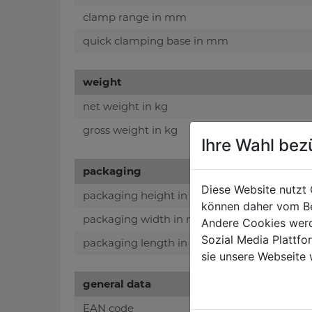
clamp range in mm
quick clamping base in mm
weight
net weight in kg
gross weight in kg
Ihre Wahl bez
packaging
Diese Website nutzt 
packaging height in mm
können daher vom Be
packaging width in mm
Andere Cookies werd
Sozial Media Plattf
packaging length in mm
sie unsere Webseite 
general data
EAN code