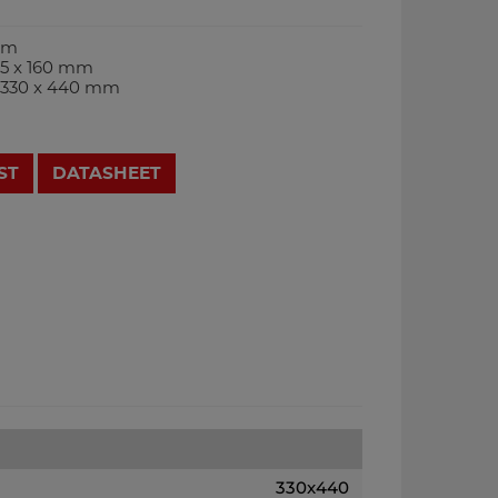
mm
95 x 160 mm
: 330 x 440 mm
ST
DATASHEET
330x440