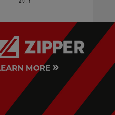
AMU1
MGF3
»
LEARN MORE