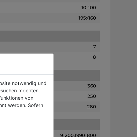
10-100
195x160
7
8
ebsite notwendig und
360
esuchen möchten.
250
Funktionen von
hnt werden. Sofern
280
9120039901800