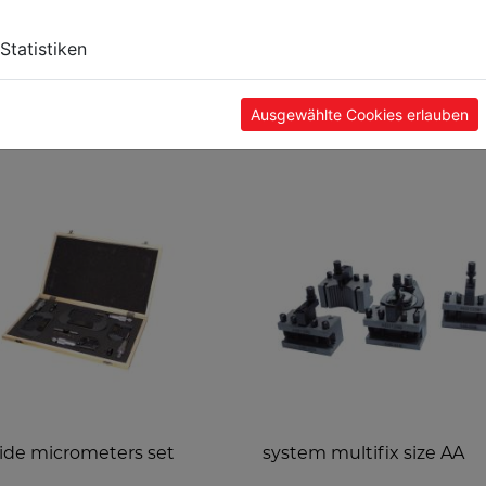
Statistiken
Ausgewählte Cookies erlauben
TS
ide micrometers set
system multifix size AA