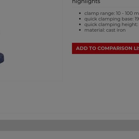
highlights
clamp range: 10 - 100 
quick clamping base: 1
quick clamping height
material: cast iron
ADD TO COMPARISON LI