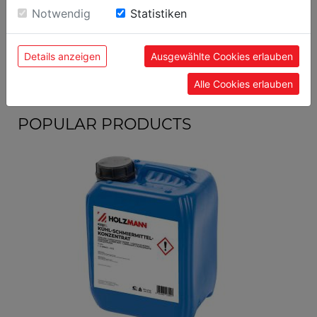
Einwilligung zu unseren Cookies.
Notwendig
Statistiken
general data
EAN code
9120039901787
Details anzeigen
Ausgewählte Cookies erlauben
Alle Cookies erlauben
POPULAR PRODUCTS