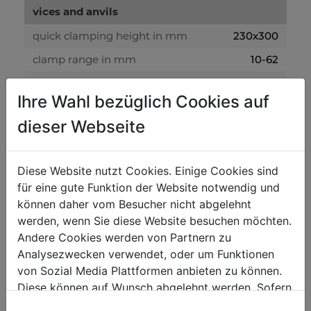
vices and anvils
quick clamping height in mm
230x300
clamp range in mm
10-62
quick clamping base in mm
125x103
Ihre Wahl bezüglich Cookies auf
dieser Webseite
weight
net weight in kg
3
Diese Website nutzt Cookies. Einige Cookies sind
gross weight in kg
3.50
für eine gute Funktion der Website notwendig und
können daher vom Besucher nicht abgelehnt
packaging
werden, wenn Sie diese Website besuchen möchten.
Andere Cookies werden von Partnern zu
packaging height in mm
260
Analysezwecken verwendet, oder um Funktionen
packaging width in mm
210
von Sozial Media Plattformen anbieten zu können.
packaging length in mm
370
Diese können auf Wunsch abgelehnt werden. Sofern
sie unsere Webseite weiter nutzen, geben Sie