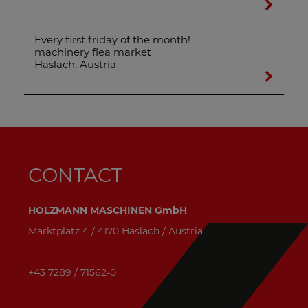
Every first friday of the month!
machinery flea market
Haslach, Austria
CONTACT
HOLZMANN MASCHINEN GmbH
Marktplatz 4 / 4170 Haslach / Austria
+43 7289 / 71562-0