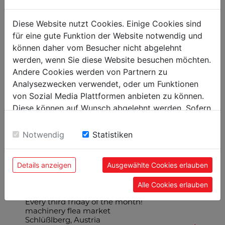
Diese Website nutzt Cookies. Einige Cookies sind
SHOW MORE
für eine gute Funktion der Website notwendig und
können daher vom Besucher nicht abgelehnt
werden, wenn Sie diese Website besuchen möchten.
HIDE
Andere Cookies werden von Partnern zu
Analysezwecken verwendet, oder um Funktionen
von Sozial Media Plattformen anbieten zu können.
Diese können auf Wunsch abgelehnt werden. Sofern
sie unsere Webseite weiter nutzen, geben Sie
DATES
Einwilligung zu unseren Cookies.
Notwendig
Statistiken
We keep you in the loop about upcoming events
of all kinds. Just click on the "Display" button
below and find out more!
Details anzeigen
Ausgewählte Cookies erlauben
Alle Cookies erlauben
Every third friday of the month!
machinery flea market
Schlüßlberg, Austria