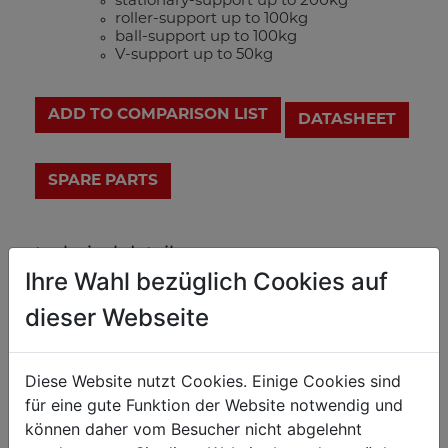
stationary-support up to 200kg
roller-support up to 100kg
ball-support up to 100kg
V-support up to 50kg
ADD TO COMPARISON LIST
DATASHEET
technical details
Ihre Wahl bezüglich Cookies auf
dieser Webseite
measurements
670x750x830-1275mm
total dimensions in mm
Diese Website nutzt Cookies. Einige Cookies sind
für eine gute Funktion der Website notwendig und
weight
können daher vom Besucher nicht abgelehnt