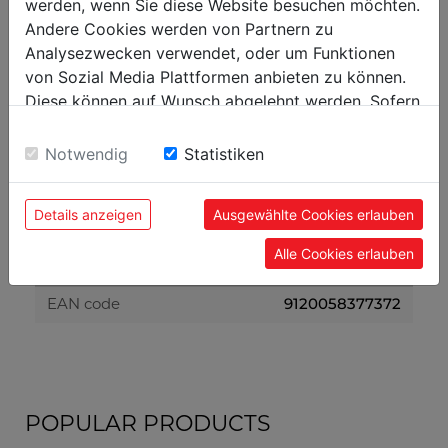
12.70
werden, wenn Sie diese Website besuchen möchten.
gross weight in kg
Andere Cookies werden von Partnern zu
11.80
net weight in kg
Analysezwecken verwendet, oder um Funktionen
von Sozial Media Plattformen anbieten zu können.
Diese können auf Wunsch abgelehnt werden. Sofern
packaging
sie unsere Webseite weiter nutzen, geben Sie
230
packaging width in mm
Einwilligung zu unseren Cookies.
Notwendig
Statistiken
775
packaging length in mm
180
packaging height in mm
Details anzeigen
Ausgewählte Cookies erlauben
Alle Cookies erlauben
general data
9120058377372
EAN code
POPULAR PRODUCTS