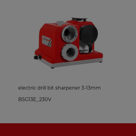
electric drill bit sharpener 3-13mm
w
BSG13E_230V
N