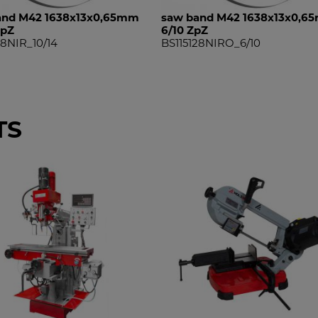
and M42 1638x13x0,65mm
saw band M42 1638x13x0,6
ZpZ
6/10 ZpZ
28NIR_10/14
BS115128NIRO_6/10
TS