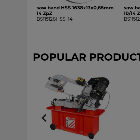
saw band HSS 1638x13x0,65mm
saw b
14 ZpZ
10/14 
BS115128HSS_14
BS1151
POPULAR PRODUC