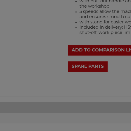
with pull-out handle a
the workshop
3 speeds allow the mach
and ensures smooth cu
with stand for easier w
included in delivery: H
shut-off, work piece lim
ADD TO COMPARISON LI