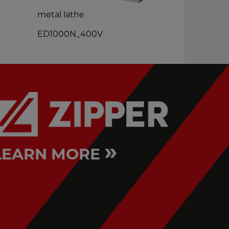
metal lathe
metal lathe
ED1000N_400V
ED300FD_2
»
LEARN MORE