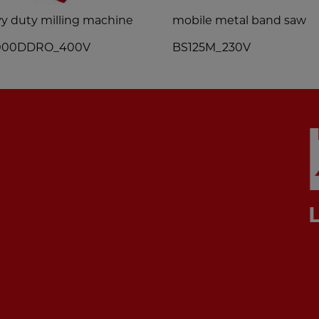
y duty milling machine
mobile metal band saw
000DDRO_400V
BS125M_230V