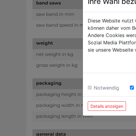
Ihre Wahl bez
band saws
saw band in mm
Diese Website nutzt 
saw band speed in m/min
können daher vom Be
Andere Cookies werd
Sozial Media Plattf
weight
sie unsere Webseite 
net weight in kg
gross weight in kg
packaging
Notwendig
packaging height in mm
Details anzeigen
packaging width in mm
packaging length in mm
general data