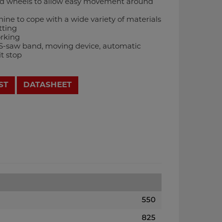
nd wheels to allow easy movement around
ine to cope with a wide variety of materials
tting
orking
SS-saw band, moving device, automatic
it stop
ST
DATASHEET
550
825