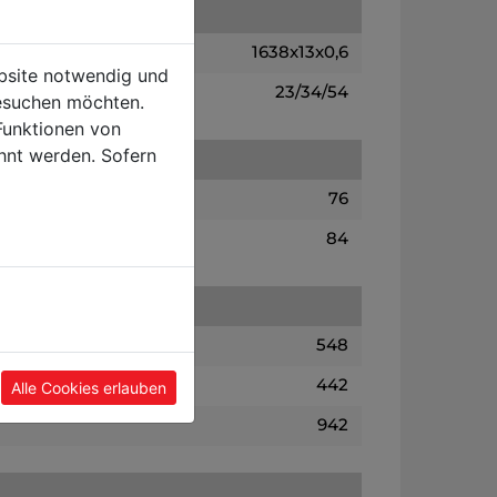
1638x13x0,6
ebsite notwendig und
23/34/54
esuchen möchten.
Funktionen von
hnt werden. Sofern
76
84
548
442
Alle Cookies erlauben
942