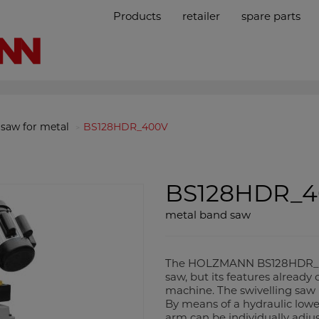
Products
retailer
spare parts
saw for metal
BS128HDR_400V
BS128HDR_
metal band saw
The HOLZMANN BS128HDR_230
saw, but its features already 
machine. The swivelling saw u
By means of a hydraulic lowe
arm can be individually adjus