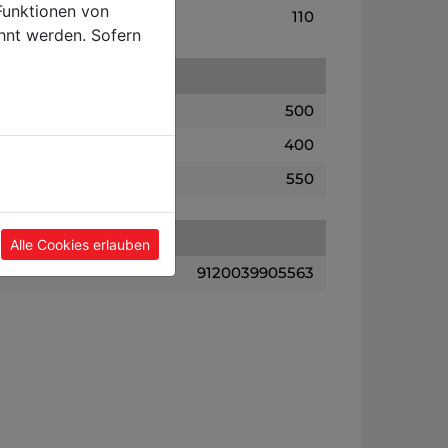
Funktionen von
110
hnt werden. Sofern
500
400
550
Alle Cookies erlauben
9120039905563