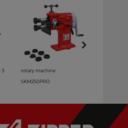
 3
rotary machine
combined s
IN 1
SKM250PRO
UBM760