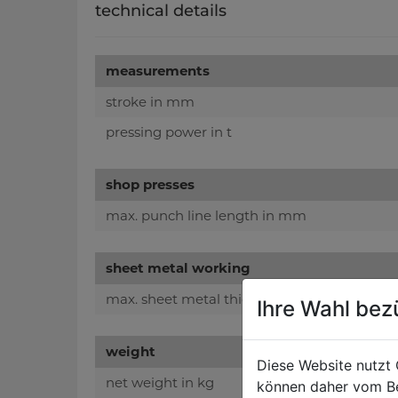
technical details
measurements
stroke in mm
pressing power in t
shop presses
max. punch line length in mm
sheet metal working
max. sheet metal thickness in mm
Ihre Wahl bez
weight
Diese Website nutzt 
net weight in kg
können daher vom Be