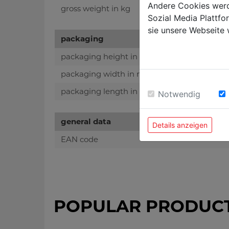
Andere Cookies werd
gross weight in kg
Sozial Media Plattf
sie unsere Webseite 
packaging
packaging height in mm
packaging width in mm
packaging length in mm
Notwendig
general data
Details anzeigen
EAN code
POPULAR PRODUC