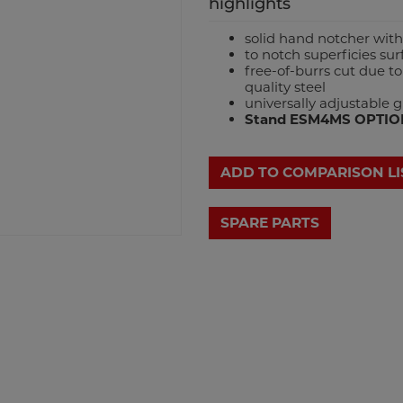
highlights
solid hand notcher with
to notch superficies su
free-of-burrs cut due t
quality steel
universally adjustable g
Stand ESM4MS OPTIO
ADD TO COMPARISON LI