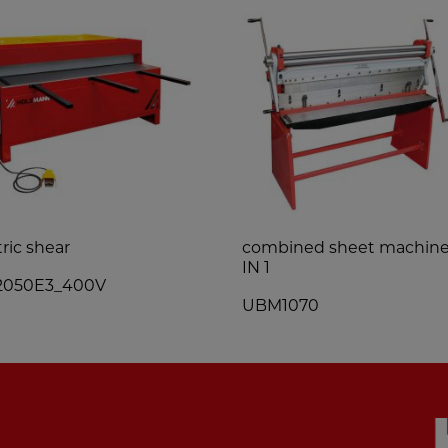
tric shear
combined sheet machine
IN 1
2050E3_400V
UBM1070