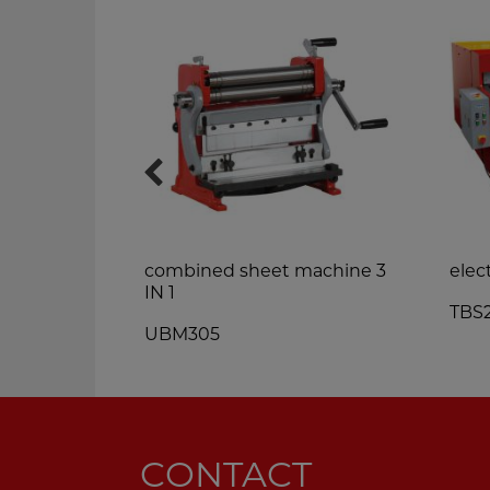
e
combined sheet machine 3
elec
IN 1
TBS
UBM305
CONTACT