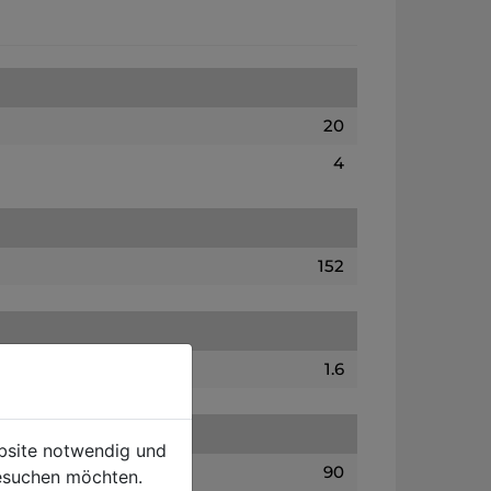
20
4
152
1.6
ebsite notwendig und
90
esuchen möchten.