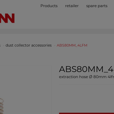
Products
retailer
spare parts
s
dust collector accessories
ABS80MM_4LFM
ABS80MM_4
extraction hose Ø 80mm 4l