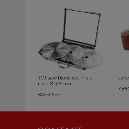
collector
TCT saw blade set in alu
sand
case Ø 315mm
SB8
KSB315SET