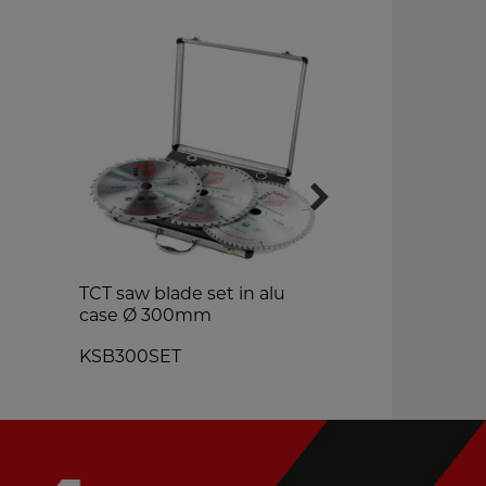
TCT saw blade set in alu
floor sweep
case Ø 300mm
BDS340
KSB300SET