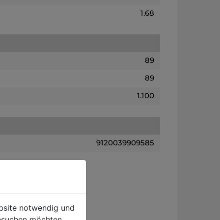
1.68
89
89
1.100
9120039909585
ebsite notwendig und
esuchen möchten.