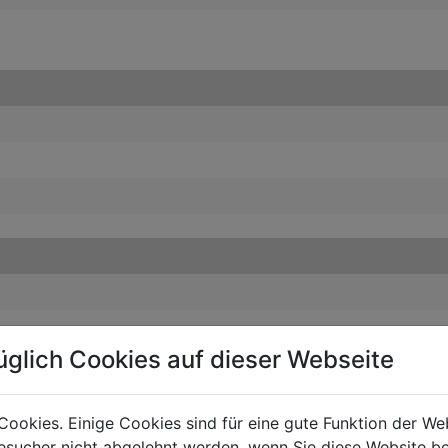
üglich Cookies auf dieser Webseite
ODUCT ACCESSORIES
Cookies. Einige Cookies sind für eine gute Funktion der W
sucher nicht abgelehnt werden, wenn Sie diese Website b