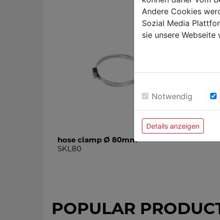
Andere Cookies werd
Sozial Media Plattf
sie unsere Webseite 
Notwendig
Details anzeigen
hose clamp Ø 80mm
SKL80
POPULAR PRODUC