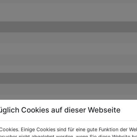
üglich Cookies auf dieser Webseite
ODUCT ACCESSORIES
Cookies. Einige Cookies sind für eine gute Funktion der W
sucher nicht abgelehnt werden, wenn Sie diese Website b