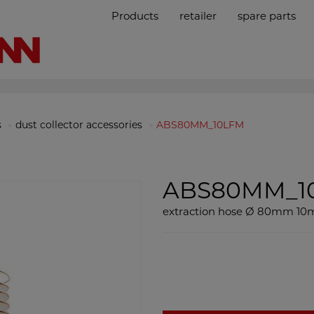
Products
retailer
spare parts
s
dust collector accessories
ABS80MM_10LFM
ABS80MM_1
extraction hose Ø 80mm 10