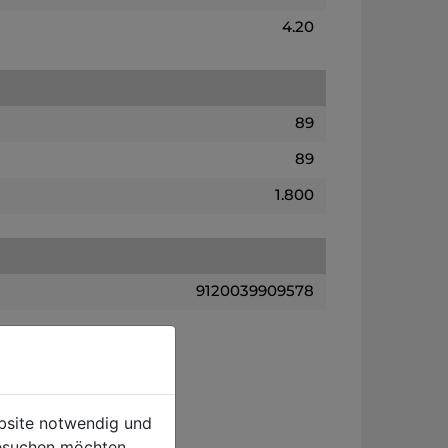
4.20
89
89
1.800
9120039909578
ebsite notwendig und
esuchen möchten.