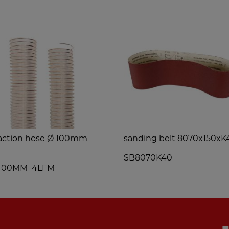
action hose Ø 100mm
sanding belt 8070x150xK
m
SB8070K40
100MM_4LFM