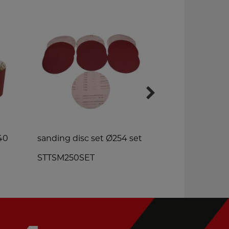
40
sanding disc set Ø254 set
dust bag for
STTSM250SET
ABSSS