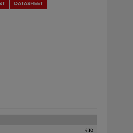
ST
DATASHEET
4.10