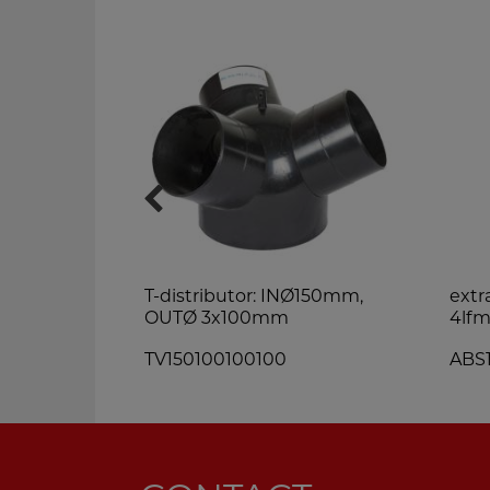
T-distributor: INØ150mm,
extr
OUTØ 3x100mm
4lf
TV150100100100
ABS