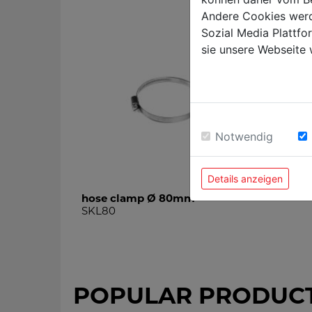
Andere Cookies werd
Sozial Media Plattf
sie unsere Webseite 
Notwendig
Details anzeigen
hose clamp Ø 80mm
SKL80
POPULAR PRODUC