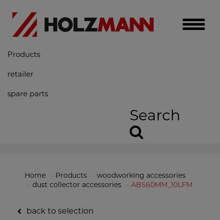
Toggle
naviga
Products
retailer
spare parts
Search
Home
Products
woodworking accessories
dust collector accessories
ABS60MM_10LFM
back to selection