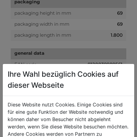
packaging
69
packaging height in mm
69
packaging width in mm
1.800
packaging length in mm
general data
9120039909561
EAN code
Ihre Wahl bezüglich Cookies auf
dieser Webseite
RECOMMENDED PRODUCT
Diese Website nutzt Cookies. Einige Cookies sind
ACCESSORIES
für eine gute Funktion der Website notwendig und
können daher vom Besucher nicht abgelehnt
werden, wenn Sie diese Website besuchen möchten.
Andere Cookies werden von Partnern zu