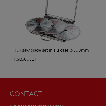
TCT saw blade set in alu case Ø 300mm
s
KSB300SET
CONTACT