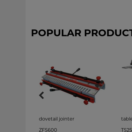
POPULAR PRODUC
dovetail jointer
tabl
ZFS600
TS2