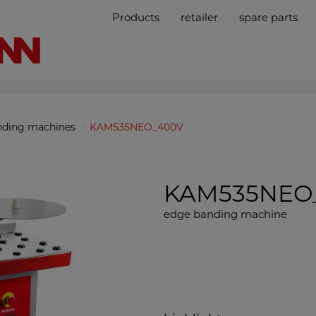
Products
retailer
spare parts
nding machines
KAM535NEO_400V
KAM535NEO
edge banding machine