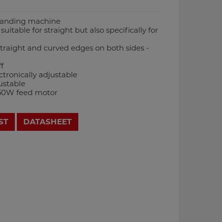
banding machine
uitable for straight but also specifically for
straight and curved edges on both sides -
f
tronically adjustable
ustable
50W feed motor
ST
DATASHEET