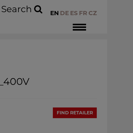
Search
EN
DE
ES
FR
CZ
Toggle
navigation
_400V
FIND RETAILER