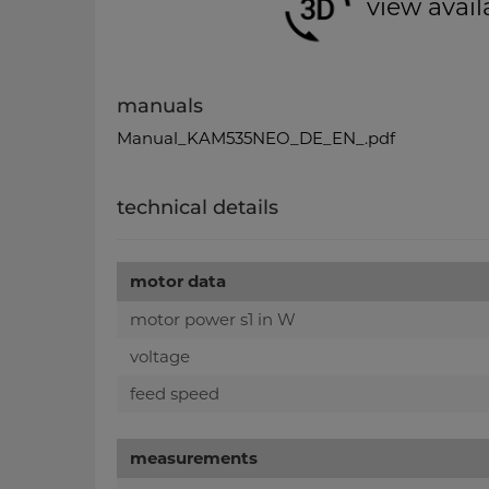
view avail
manuals
Manual_KAM535NEO_DE_EN_.pdf
technical details
motor data
motor power s1 in W
voltage
feed speed
measurements