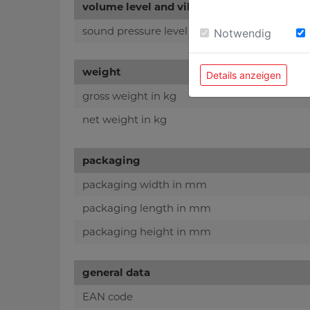
volume level and vibration
sound pressure level in dB(A)
Notwendig
weight
Details anzeigen
gross weight in kg
net weight in kg
packaging
packaging width in mm
packaging length in mm
packaging height in mm
general data
EAN code