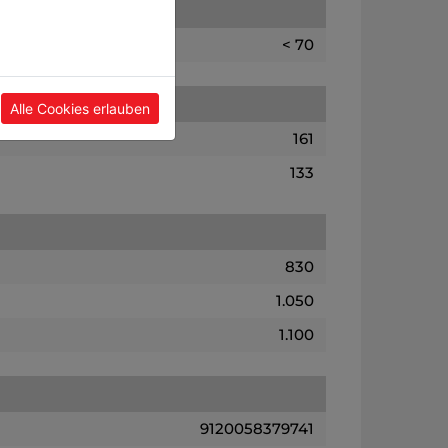
< 70
Alle Cookies erlauben
161
133
830
1.050
1.100
9120058379741