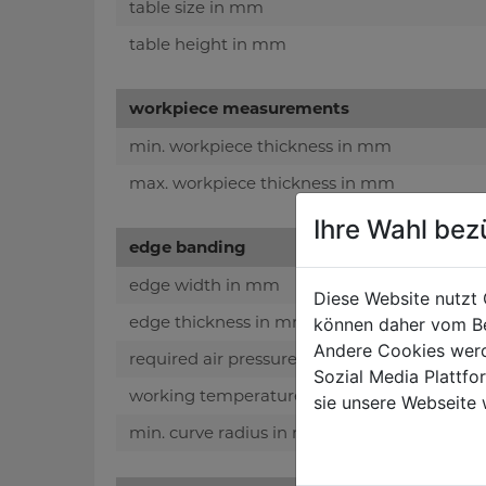
table size in mm
table height in mm
workpiece measurements
min. workpiece thickness in mm
max. workpiece thickness in mm
Ihre Wahl bez
edge banding
edge width in mm
Diese Website nutzt 
edge thickness in mm
können daher vom Be
Andere Cookies werd
required air pressure in bar
Sozial Media Plattf
working temperature in °C
sie unsere Webseite 
min. curve radius in mm