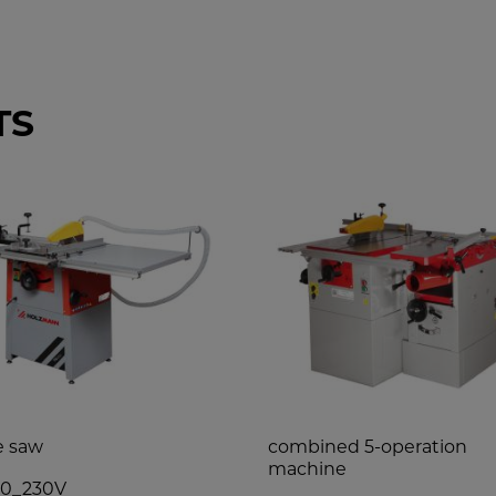
TS
e saw
combined 5-operation
machine
50_230V