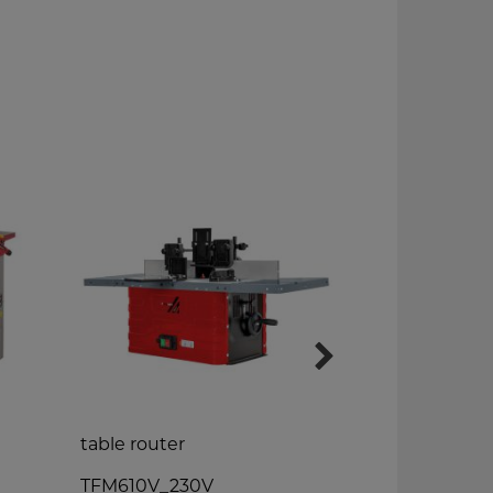
table router
wide belt s
TFM610V_230V
R455B_400