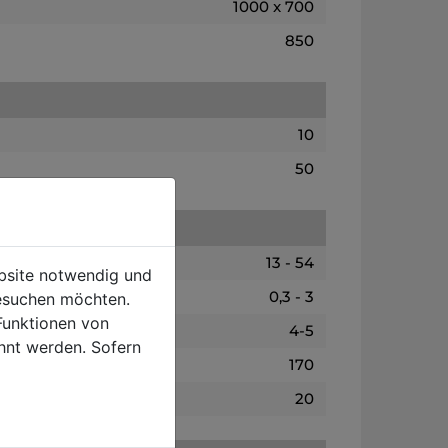
1000 x 700
850
10
50
13 - 54
ebsite notwendig und
0,3 - 3
esuchen möchten.
Funktionen von
4-5
hnt werden. Sofern
170
20