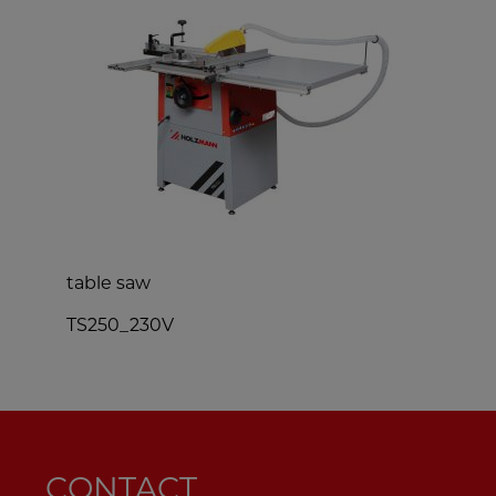
planer thicknesser
HOB260MINI_230V
CONTACT