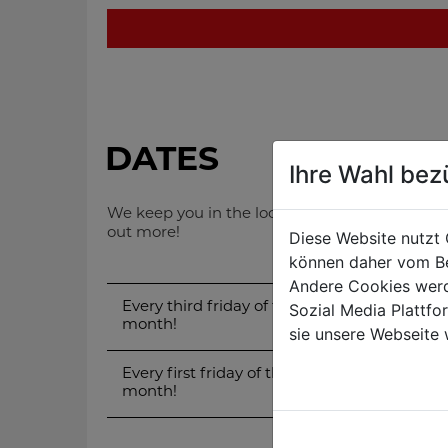
DATES
Ihre Wahl bez
We keep you in the loop about upcoming events
out more!
Diese Website nutzt 
können daher vom Be
Andere Cookies werd
Sozial Media Plattf
Every third friday of the
machinery flea
month!
sie unsere Webseite 
Every first friday of the
machinery flea
month!