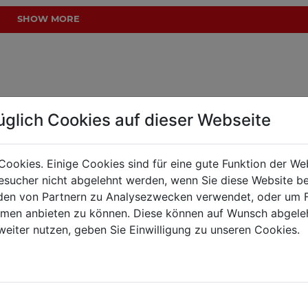
SHOW MORE
üglich Cookies auf dieser Webseite
 of all kinds. Just click on the "Display" button below and 
Cookies. Einige Cookies sind für eine gute Funktion der W
sucher nicht abgelehnt werden, wenn Sie diese Website b
en von Partnern zu Analysezwecken verwendet, oder um 
ormen anbieten zu können. Diese können auf Wunsch abgele
 market
Schlüßlberg, Austria
weiter nutzen, geben Sie Einwilligung zu unseren Cookies.
 market
Haslach, Austria