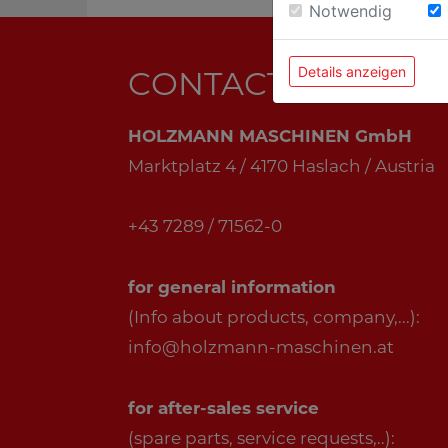
Notwendig
Details anzeigen
CONTACT
HOLZMANN MASCHINEN GmbH
Marktplatz 4 / 4170 Haslach / Austria
+43 7289 / 71562-0
for general information
(Info about products, company,...):
info@holzmann-maschinen.at
for after-sales service
(spare parts, service requests,..):