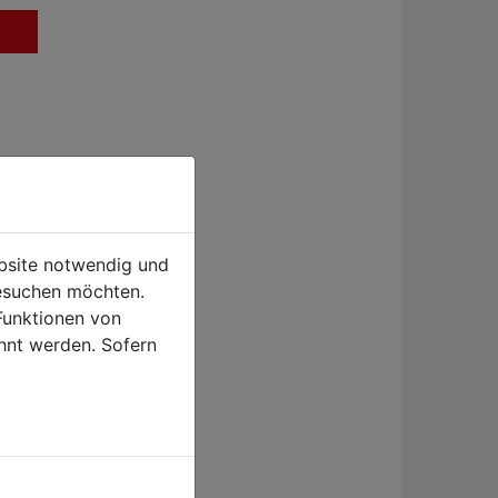
find
ebsite notwendig und
esuchen möchten.
Funktionen von
hnt werden. Sofern