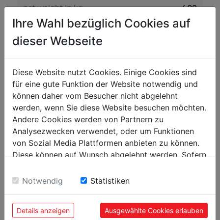
net weight in kg
4.90
Ihre Wahl bezüglich Cookies auf
gross weight in kg
5.10
dieser Webseite
packaging
packaging height in mm
240
Diese Website nutzt Cookies. Einige Cookies sind
für eine gute Funktion der Website notwendig und
packaging width in mm
190
können daher vom Besucher nicht abgelehnt
packaging length in mm
140
werden, wenn Sie diese Website besuchen möchten.
Andere Cookies werden von Partnern zu
Analysezwecken verwendet, oder um Funktionen
general data
von Sozial Media Plattformen anbieten zu können.
EAN code
9003395133057
Diese können auf Wunsch abgelehnt werden. Sofern
sie unsere Webseite weiter nutzen, geben Sie
Einwilligung zu unseren Cookies.
Notwendig
Statistiken
POPULAR PRODUCTS
Details anzeigen
Ausgewählte Cookies erlauben