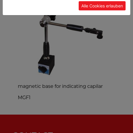
Alle Cookies erlauben
magnetic base for indicating capilar
m
MGF1