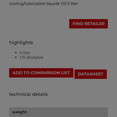
cooling/lubrication liquide 1:15 5 liter
FIND RETAILER
highlights
5 liter
1:15 dilutable
ADD TO COMPARISON LIST
DATASHEET
technical details
weight