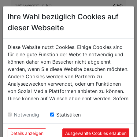
4.90
net weight in kg
Ihre Wahl bezüglich Cookies auf
5.10
gross weight in kg
dieser Webseite
packaging
240
Diese Website nutzt Cookies. Einige Cookies sind
packaging height in mm
für eine gute Funktion der Website notwendig und
190
packaging width in mm
können daher vom Besucher nicht abgelehnt
140
werden, wenn Sie diese Website besuchen möchten.
packaging length in mm
Andere Cookies werden von Partnern zu
Analysezwecken verwendet, oder um Funktionen
general data
von Sozial Media Plattformen anbieten zu können.
9003395133057
Diese können auf Wunsch abgelehnt werden. Sofern
EAN code
sie unsere Webseite weiter nutzen, geben Sie
Einwilligung zu unseren Cookies.
Notwendig
Statistiken
Details anzeigen
Ausgewählte Cookies erlauben
POPULAR PRODUCTS