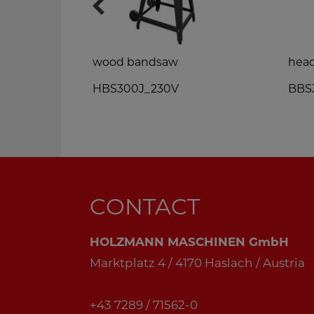
wood bandsaw
hea
HBS300J_230V
BBS
CONTACT
HOLZMANN MASCHINEN GmbH
Marktplatz 4 / 4170 Haslach / Austria
+43 7289 / 71562-0