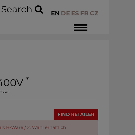
Search
EN
DE
ES
FR
CZ
Toggle
navigation
*
400V
esser
FIND RETAILER
ls B-Ware / 2. Wahl erhältlich