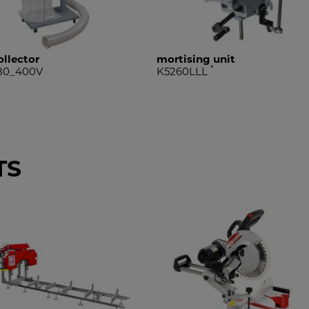
ollector
mortising unit
*
80_400V
K5260LLL
TS