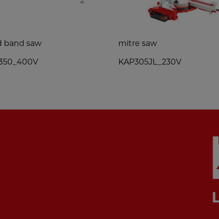
d band saw
mitre saw
350_400V
KAP305JL_230V