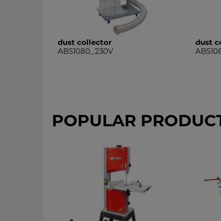
100mm 4lfm
dust collector
dust c
ABS1080_230V
ABS10
POPULAR PRODUC