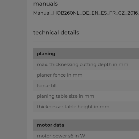
manuals
Manual_HOB260NL_DE_EN_ES_FR_CZ_2016.
technical details
planing
max. thicknessing cutting depth in mm
planer fence in mm
fence tilt
planing table size in mm
thicknesser table height in mm
motor data
motor power s6 in W