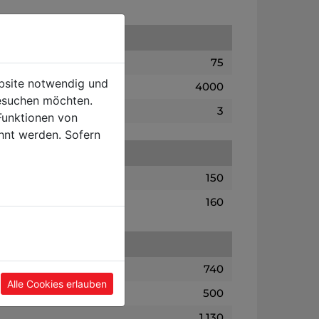
75
ebsite notwendig und
4000
esuchen möchten.
3
Funktionen von
hnt werden. Sofern
150
160
740
Alle Cookies erlauben
500
1.130