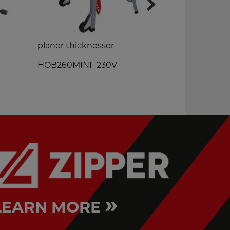
planer thicknesser
table saw
HOB260MINI_230V
TK255_230V
»
LEARN MORE