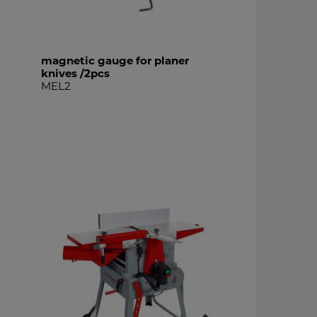
magnetic gauge for planer
roll stand
knives /2pcs
S5701
MEL2