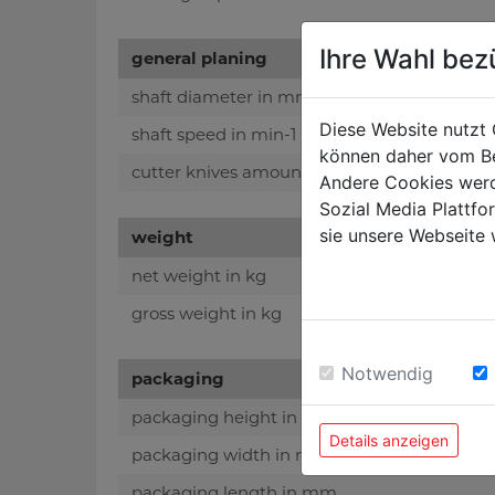
Ihre Wahl bez
general planing
shaft diameter in mm
Diese Website nutzt 
shaft speed in min-1
können daher vom Be
cutter knives amount
Andere Cookies werd
Sozial Media Plattf
sie unsere Webseite 
weight
net weight in kg
gross weight in kg
Notwendig
packaging
packaging height in mm
Details anzeigen
packaging width in mm
packaging length in mm