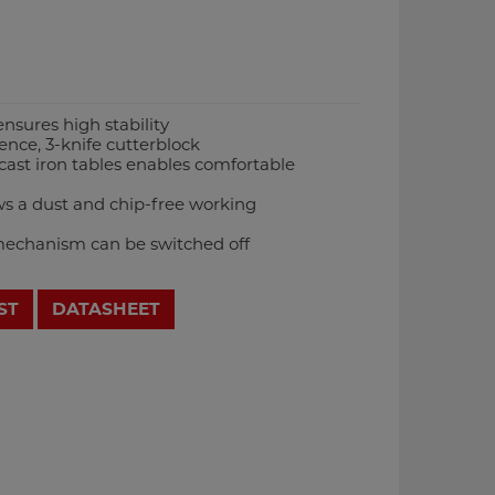
ensures high stability
nce, 3-knife cutterblock
 cast iron tables enables comfortable
ows a dust and chip-free working
 mechanism can be switched off
ST
DATASHEET