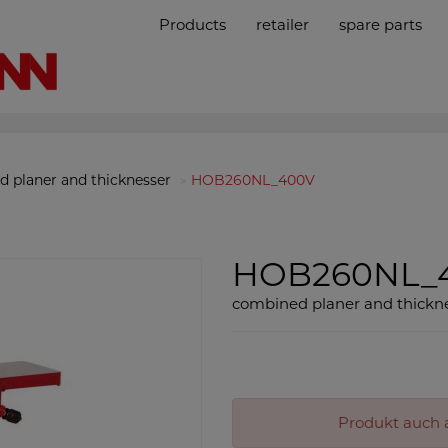
Products
retailer
spare parts
 planer and thicknesser
HOB260NL_400V
HOB260NL_
combined planer and thickn
Produkt auch a