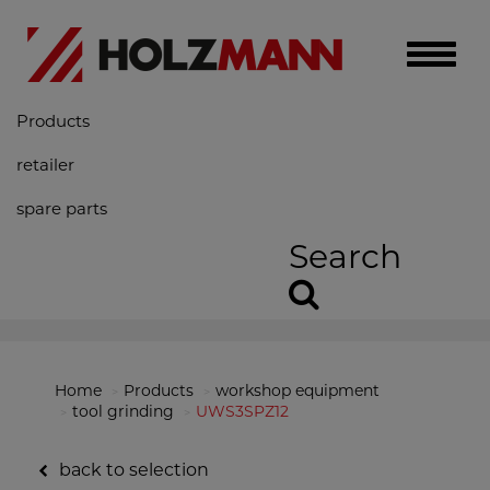
Toggle
naviga
Products
retailer
spare parts
Search
Home
Products
workshop equipment
tool grinding
UWS3SPZ12
back to selection