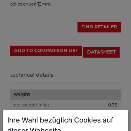
collet chuck 12mm
FIND RETAILER
ADD TO COMPARISON LIST
DATASHEET
technical details
weight
0.35
net weight in kg
0.40
gross weight in kg
Ihre Wahl bezüglich Cookies auf
dieser Webseite