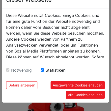
packaging
40
packaging height in mm
Diese Website nutzt Cookies. Einige Cookies sind
40
packaging width in mm
für eine gute Funktion der Website notwendig und
können daher vom Besucher nicht abgelehnt
55
packaging length in mm
werden, wenn Sie diese Website besuchen möchten.
Andere Cookies werden von Partnern zu
Analysezwecken verwendet, oder um Funktionen
von Sozial Media Plattformen anbieten zu können.
Diese können auf Wunsch abgelehnt werden. Sofern
POPULAR PRODUCTS
sie unsere Webseite weiter nutzen, geben Sie
Einwilligung zu unseren Cookies.
Notwendig
Statistiken
Details anzeigen
Ausgewählte Cookies erlauben
Alle Cookies erlauben