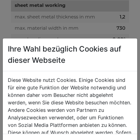
sheet metal working
1,2
max. sheet metal thickness in mm
730
max. material width in mm
0-90°
max. bending angle
Ihre Wahl bezüglich Cookies auf
dieser Webseite
weight
20
gross weight in kg
Diese Website nutzt Cookies. Einige Cookies sind
18
net weight in kg
für eine gute Funktion der Website notwendig und
können daher vom Besucher nicht abgelehnt
packaging
werden, wenn Sie diese Website besuchen möchten.
Andere Cookies werden von Partnern zu
240
packaging width in mm
Analysezwecken verwendet, oder um Funktionen
960
packaging length in mm
von Sozial Media Plattformen anbieten zu können.
Diese können auf Wunsch abgelehnt werden. Sofern
200
packaging height in mm
sie unsere Webseite weiter nutzen, geben Sie