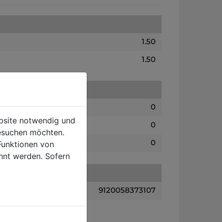
1.50
1.50
0
ebsite notwendig und
0
esuchen möchten.
0
Funktionen von
hnt werden. Sofern
9120058373107