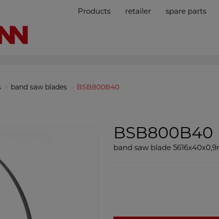
Products
retailer
spare parts
s
band saw blades
BSB800B40
BSB800B40
band saw blade 5616x40x0