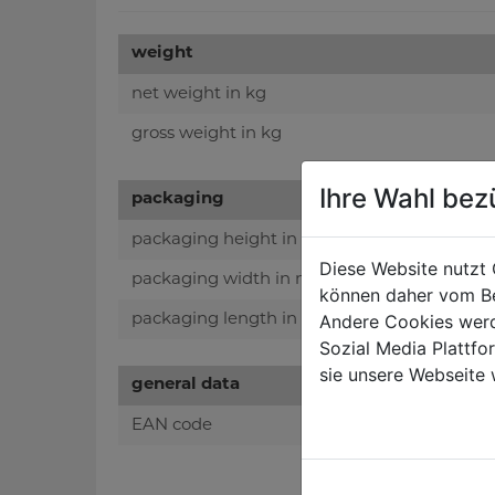
weight
net weight in kg
gross weight in kg
Ihre Wahl bez
packaging
packaging height in mm
Diese Website nutzt 
packaging width in mm
können daher vom Be
Andere Cookies werd
packaging length in mm
Sozial Media Plattf
sie unsere Webseite 
general data
EAN code